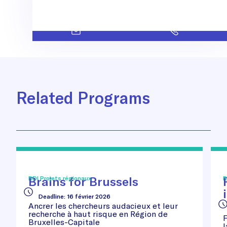
Related Programs
Brains
Pro
for
you
Brussels
soc
Brains for Brussels
RDI Projets régionaux
R
inn
Deadline
:
16 février 2026
Ancrer les chercheurs audacieux et leur
recherche à haut risque en Région de
F
Bruxelles-Capitale
l