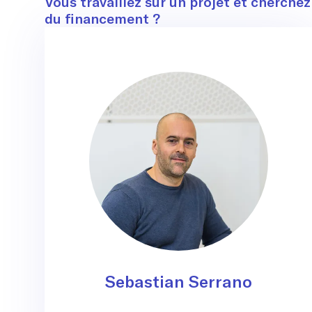
Contact
Vous travaillez sur un projet et cherchez
du financement ?
Sebastian Serrano