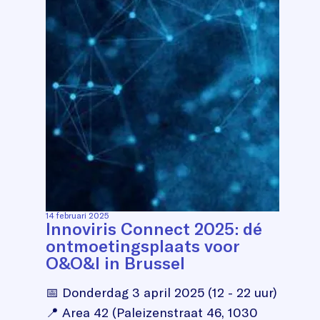
14 februari 2025
Innoviris Connect 2025: dé
ontmoetingsplaats voor
O&O&I in Brussel
📅 Donderdag 3 april 2025 (12 - 22 uur)
📍 Area 42 (Paleizenstraat 46, 1030