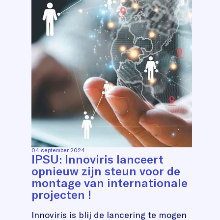
04 september 2024
IPSU: Innoviris lanceert
opnieuw zijn steun voor de
montage van internationale
projecten !
Innoviris is blij de lancering te mogen