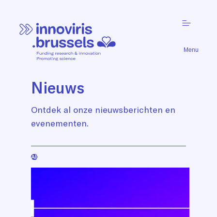
Menu
Nieuws
Ontdek al onze nieuwsberichten en
evenementen.
All
List
of
news