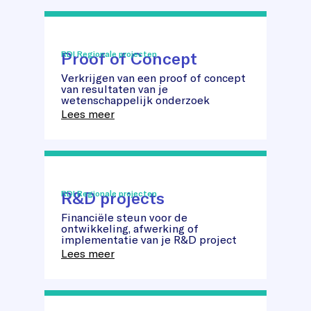
Proof of Concept
RDI Regionale projecten
Verkrijgen van een proof of concept
Proof
van resultaten van je
of
wetenschappelijk onderzoek
Concept
Lees meer
R&D projects
RDI Regionale projecten
Financiële steun voor de
R&D
ontwikkeling, afwerking of
projects
implementatie van je R&D project
Lees meer