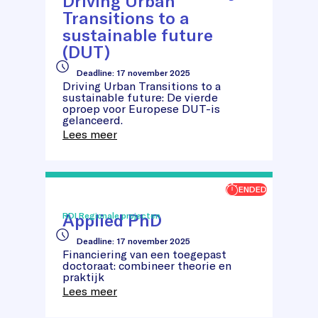
Driving Urban
Transitions to a
sustainable future
(DUT)
Driving
Deadline
:
17 november 2025
Urban
Driving Urban Transitions to a
Transitions
sustainable future: De vierde
to
oproep voor Europese DUT-is
a
gelanceerd.
sustainable
Lees meer
future
(DUT)
ENDED
Applied PhD
RDI Regionale projecten
Deadline
:
17 november 2025
Applied
Financiering van een toegepast
PhD
doctoraat: combineer theorie en
praktijk
Lees meer