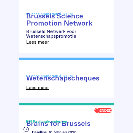
Brussels Science
Science promotion & STEM
Promotion Network
Brussels
Brussels Netwerk voor
Science
Wetenschapspromotie
Promotion
Lees meer
Network
Wetenschapscheques
Science promotion & STEM
Wetenschapscheques
Lees meer
ENDED
Brains for Brussels
RDI Regionale projecten
Deadline
:
16 februari 2026