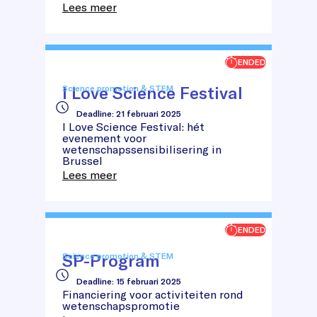
Lees meer
ENDED
I Love Science Festival
Science promotion & STEM
Deadline
:
21 februari 2025
I Love Science Festival: hét
I
evenement voor
Love
wetenschapssensibilisering in
Science
Brussel
Festival
Lees meer
ENDED
SP-Program
Science promotion & STEM
Deadline
:
15 februari 2025
SP-
Financiering voor activiteiten rond
Program
wetenschapspromotie