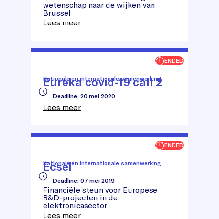
Roadshow
wetenschap naar de wijken van
Brussel
Lees meer
ENDED
Eureka covid-19 call 2
Nationale en internationale samenwerking
Eureka
Deadline
:
20 mei 2020
covid-
Lees meer
19
call
2
ENDED
Ecsel
Nationale en internationale samenwerking
Deadline
:
07 mei 2019
Ecsel
Financiële steun voor Europese
R&D-projecten in de
elektronicasector
Lees meer