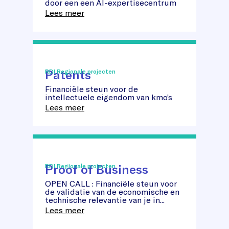
"Start
door een een AI-expertisecentrum
AI"
Lees meer
Patents
RDI Regionale projecten
Patents
Financiële steun voor de
intellectuele eigendom van kmo’s
Lees meer
Proof of Business
RDI Regionale projecten
OPEN CALL : Financiële steun voor
Proof
de validatie van de economische en
of
technische relevantie van je in...
Business
Lees meer