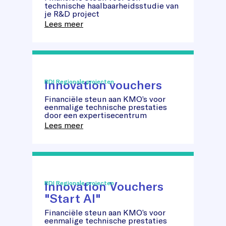
Feasibility
technische haalbaarheidsstudie van
Studies
je R&D project
Lees meer
Innovation vouchers
RDI Regionale projecten
Financiële steun aan KMO’s voor
Innovation
eenmalige technische prestaties
vouchers
door een expertisecentrum
Lees meer
Innovation Vouchers
RDI Regionale projecten
"Start AI"
Innovation
Financiële steun aan KMO’s voor
Vouchers
eenmalige technische prestaties