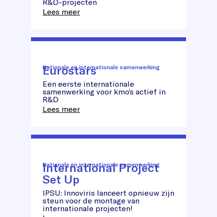
R&D-projecten
Lees meer
Eurostars
Nationale en internationale samenwerking
Een eerste internationale
Eurostars
samenwerking voor kmo’s actief in
R&D
Lees meer
International Project
Nationale en internationale samenwerking
Set Up
International
IPSU: Innoviris lanceert opnieuw zijn
Project
steun voor de montage van
Set
internationale projecten!