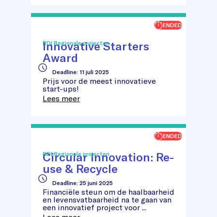
ENDED
Innovative Starters
RDI Regionale projecten
Award
Innovative
Deadline
:
11 juli 2025
Starters
Prijs voor de meest innovatieve
Award
start-ups!
Lees meer
ENDED
Circular Innovation: Re-
RDI Regionale projecten
use & Recycle
Deadline
:
25 juni 2025
Circular
Financiële steun om de haalbaarheid
Innovation:
en levensvatbaarheid na te gaan van
Re-
een innovatief project voor ...
use
Lees meer