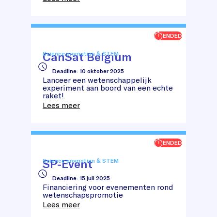
ENDED
CanSat Belgium
Science promotion & STEM
Deadline
:
10 oktober 2025
CanSat
Lanceer een wetenschappelijk
Belgium
experiment aan boord van een echte
raket!
Lees meer
ENDED
SP-Event
Science promotion & STEM
Deadline
:
15 juli 2025
SP-
Financiering voor evenementen rond
Event
wetenschapspromotie
Lees meer