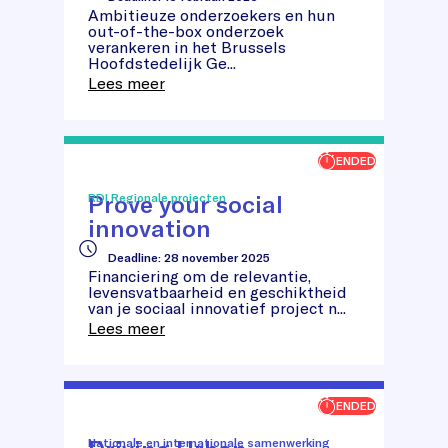
Ambitieuze onderzoekers en hun
Brains
out-of-the-box onderzoek
for
verankeren in het Brussels
Brussels
Hoofdstedelijk Ge...
Lees meer
ENDED
Prove your social
RDI Regionale projecten
innovation
Deadline
:
28 november 2025
Prove
Financiering om de relevantie,
your
levensvatbaarheid en geschiktheid
social
van je sociaal innovatief project n...
innovation
Lees meer
ENDED
Nationale en internationale samenwerking